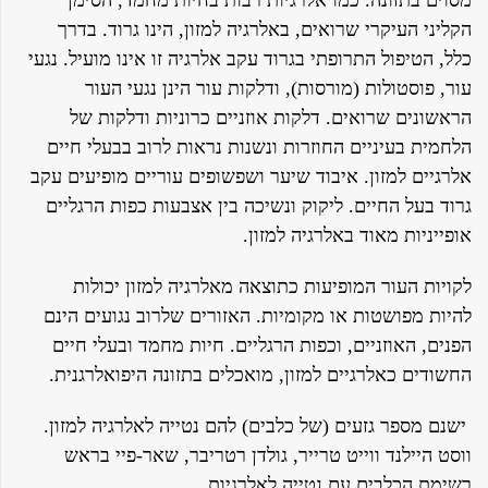
מסוים בתזונה. כמו אלרגיות רבות בחיות מחמד, הסימן
הקליני העיקרי שרואים, באלרגיה למזון, הינו גרוד. בדרך
כלל, הטיפול התרופתי בגרוד עקב אלרגיה זו אינו מועיל. נגעי
עור, פוסטולות (מורסות), ודלקות עור הינן נגעי העור
הראשונים שרואים. דלקות אוזניים כרוניות ודלקות של
הלחמית בעיניים החוזרות ונשנות נראות לרוב בבעלי חיים
אלרגיים למזון. איבוד שיער ושפשופים עוריים מופיעים עקב
גרוד בעל החיים. ליקוק ונשיכה בין אצבעות כפות הרגליים
אופייניות מאוד באלרגיה למזון.
לקויות העור המופיעות כתוצאה מאלרגיה למזון יכולות
להיות מפושטות או מקומיות. האזורים שלרוב נגועים הינם
הפנים, האוזניים, וכפות הרגליים. חיות מחמד ובעלי חיים
החשודים כאלרגיים למזון, מואכלים בתזונה היפואלרגנית.
ישנם מספר גזעים (של כלבים) להם נטייה לאלרגיה למזון.
ווסט היילנד ווייט טרייר, גולדן רטריבר, שאר-פיי בראש
רשימת הכלבים עם נטייה לאלרגיות.