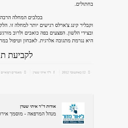
בחתולים.
בכלבים המחלה הרבה יו
וקבליר קינג צ'ארלס רגישים יותר למחלה זו. הלק
ובצידי הלשון. הפצעים בפה כואבים ולרוב מורג
היא נגרמת מתגובה אלרגית. לאבחון וטיפול במחל
לקביעת תור לאב
12 באוקטובר 2012
ד"ר איתי שטרן
מאמרים רפואיים
אודות ד"ר איתי שטרן
מנהל המרפאה - מוסמך אירופאי לדימות וטרינר