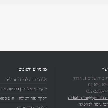
שר
מאמרים חשובים
ב ירושלים 1, חדרה
אלרגיות בכלבים וחתולים
04-622-62
שקים אנאליים | בלוטות אנא
052-2366-7
dr.itai.stern@gmail.c
דלקת עור רטובה – הוט ספוט
כי גישה למרפאה
אלרגיה לפרעושים