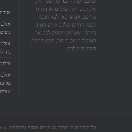
שלכם זקוקה לבדיקה שגרתית,
חיסון, בדיקת שיניים או ניתוח
שירות
מורכב, אנחנו כאן לעזרתכם!
אולטר
לבעל החיים שלכם מגיע הטוב
גופים 
ביותר, ומטרתנו לספק לכם את
הטיפול הטוב ביותר, לכם ולחיית
אולטר
המחמד שלכם.
גידול
צילומי
אולטר
צליעו
אורתו
כל הזכויות שמורות © בניית אתרי וורדפרס: www.seodoityourself.co.il