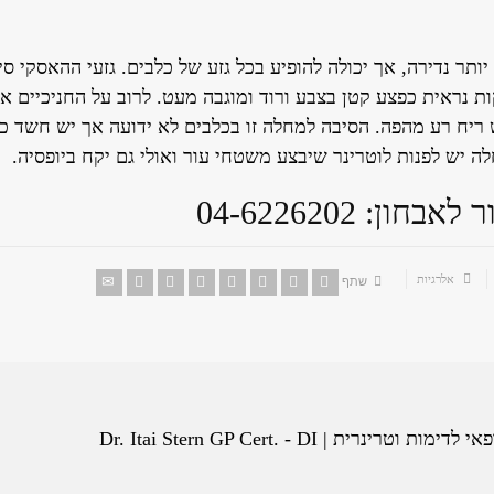
תר נדירה, אך יכולה להופיע בכל גזע של כלבים. גזעי ההאסקי סיב
ות נראית כפצע קטן בצבע ורוד ומוגבה מעט. לרוב על החניכיים או
ש ריח רע מהפה. הסיבה למחלה זו בכלבים לא ידועה אך יש חשד כי
ה יש לפנות לוטרינר שיבצע משטחי עור ואולי גם יקח ביופסיה.
חון: 04-6226202
אלרגיות
שתף
ית | Dr. Itai Stern GP Cert. - DI