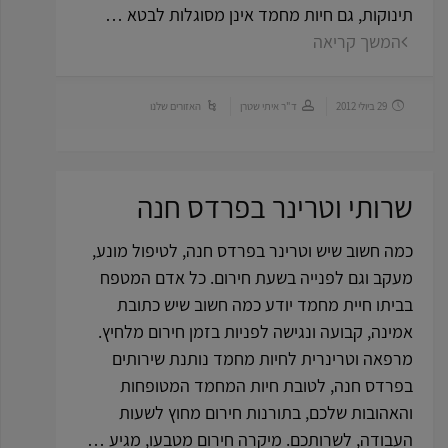
תינוקות, גם חיות מחמד אינן מסוגלות לבטא …
המשך קריאה
29 ביולי 2012
ד"ר איתי שטרן
האזורים שלנו
שרותי וטרינר בפרדס חנה
כמה חשוב שיש וטרינר בפרדס חנה, לטיפול מונע,
מעקב וגם לפנייה בשעת חירום. כל אדם המטפח
בביתו חיית מחמד יודע כמה חשוב שיש כתובת
אמינה, קבועה ונגישה לפניות בזמן חירום מלחיץ.
מרפאה וטרינרית לחיות מחמד נותנת שירותים
בפרדס חנה, לטובת חיות המחמד המטופחות
והאהובות שלכם, בתורנות חירום מחוץ לשעות
העבודה, לשרותכם. מיקרה חירום מטבעו, מגיע …