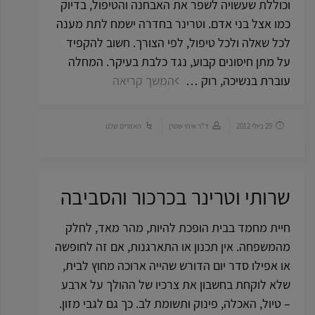
וכוללת שעשויה לשפר את האבחנה והטיפול, בדיוק
כמו אצל בני אדם. וטרינר בחדרה ישמח לתת מענה
לכל שאלה ולכל טיפול, לפי הצורך. חשוב להקפיד
על מתן חיסונים קבוע, נגד כלבת בעיקר. המחלה
עוברת בנשיכה, רוק …
המשך קריאה
29 ביולי 2012
ד"ר איתי שטרן
האזורים שלנו
שרותי וטרינר בכרכור והסביבה
חיית מחמד בבית הופכת להיות, מהר מאד, לחלק
מהמשפחה. אין תכנון או התארגנות, אם זה לחופשה
או אפילו סדר יום הדורש שהייה ארוכה מחוץ לבית,
שלא לוקחת בחשבון את צרכיו של ההולך על ארבע
– טיול, האכלה, פינוק ותשומת לב. כך גם לגבי מזון.