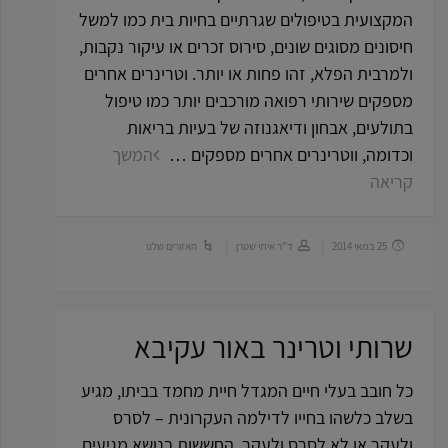
המקצועית בטיפולים שגרתיים בחיות בית כמו למשל
חיסונים מסוגים שונים, סירוס זכרים או עיקור נקבות,
ולמרבית הפלא, זהו פחות או יותר. וטרינרים אחרים
מספקים שירותי רפואה מורכבים יותר כמו טיפול
בתולעים, אבחון ודיאגנוזה של בעיות בריאות
וכדומה, ווטרינרים אחרים מספקים …
המשך
קריאה
25 במאי 2014
ד"ר איתי שטרן
האזורים שלנו
שרותי וטרינר באור עקיבא
כל חובב בעלי חיים המגדל חיית מחמד בביתו, מגיע
בשלב כלשהו בחייו לדילמה העקרונית – לסרס
ולעקר או לא לסרס ולעקר. החששות בנושא מגיעים