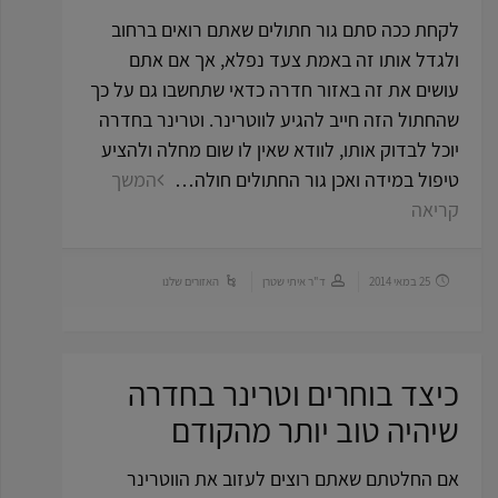
לקחת ככה סתם גור חתולים שאתם רואים ברחוב
ולגדל אותו זה באמת צעד נפלא, אך אם אתם
עושים את זה באזור חדרה כדאי שתחשבו גם על כך
שהחתול הזה חייב להגיע לווטרינר. וטרינר בחדרה
יוכל לבדוק אותו, לוודא שאין לו שום מחלה ולהציע
טיפול במידה ואכן גור החתולים חולה…
המשך
קריאה
25 במאי 2014
ד"ר איתי שטרן
האזורים שלנו
כיצד בוחרים וטרינר בחדרה
שיהיה טוב יותר מהקודם
אם החלטתם שאתם רוצים לעזוב את הווטרינר