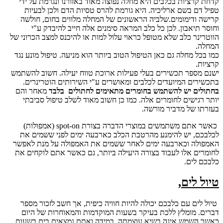
קדחת קרציות בכלבים היא מחלה נפוצה מאוד באזורנו ונגרמת על ידי
טפיל דם בשם ארליכיה. היא גורמת להרס טסיות הדם ולכן לבעיות
קרישה ודימומים.שלביה הראשונים של המחלה מלווים בחום, חולשה
וחוסר תיאבון. לכן כל כלב המראה סימנים אלה חייב להיבדק ע"י
הווטרינר כלב שלא מטופל כראוי עלול למות או להיכנס למצב הכרוני של
המחלה.
כמו בכל מחלה גם כאן הטיפול הטוב ביותר הוא מניעה. טיפול מונע נגד
קרציות.
ישנם מספר תכשירים בעלי פעילות ארוכת טווח יעילה. חשוב להשתמש
בתכשירים המיועדים לכלבים ומאושרים ע"י השירותים הוטרינרים.
בחתולים יש להשתמש בחומרים מתאימים לחתולים בלבד
מאחר והם
יותר רגישים לחומרים אלה. כמו כן חשוב מאוד לשלב טיפול סביבתי
בעזרתו של מדביר מורשה.
כאשר אתם משתמשים במוצרי הדברה בצורת spot-on (אמפולות)
לכלבכם, יש להימנע מהרטבת הכלב כארבעה ימים לפני ששמים את
האמפולה וכארבעה ימים לאחר ששמים את האמפולה על מנת לאפשר
לחומרים אלו לעבוד בצורה היעילה ביותר, גם כאשר אתם לוקחים את
כלבכם לים.
טיול לים,
טיול לים עם כלבכם יכולה להיות חוויה כיפית, אך חשב לזכור מספר
דברים. מומלץ ללכת בעיקר בשעות המוקדמות והמאוחרות של היום
כאשר השמש אינה בשיא עוצמתה. במידה ואתם נמצאים בים בשעות