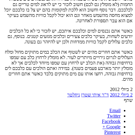
החמות (לא מומלץ גם לכם) חשוב לזכור כי יש לדאוג למים טריים גם
לכלבכם. דבר נוסף וחשוב הוא ללכת למקומות בהם יש צל בו כלבכם יוכל
למצוא מחסה מהשמש מאחר וגם הוא יכול לקבל כוויות מהשמש בעיקר
אם הוא עבר תספורת לאחרונה.
כאשר אתם נכנסים למים וכלבכם איתכם, יש לזכור כי לא כל הכלבים
יודעים לשחות, בעיקר כלבים צעירים וכלבים מגזעים קטנים. בנוסף, גם
כלבים עלולים לקבל כוויות ממדוזות ולכן יש להיזהר גם בעונה.
כאשר אתם חוזרים מהים יש לשטוף את הכלב במים מתוקים מחול ומלח
העלולים לגרום גירויים מיותרים לעור. לא מומלץ לרחוץ כלב עם שמפו
בדחיפות גבוהה (את הכלב יש לרחוץ עם שמפו מיוחד לכלבים אך לא
מומלץ יותר מארבע פעמים בשנה). במידה ואתם הולכים עם כלבכם לים
בדחיפות גבוהה, רחצו אותו עם מים מתוקים בלבד כאשר אתם חוזרים
מהים.
2 ביולי 2012
2 ביולי 2012
ד"ר איתי שטרן
ניוזלטר
שתף
Email
Twitter
Facebook
Google +
Pinterest