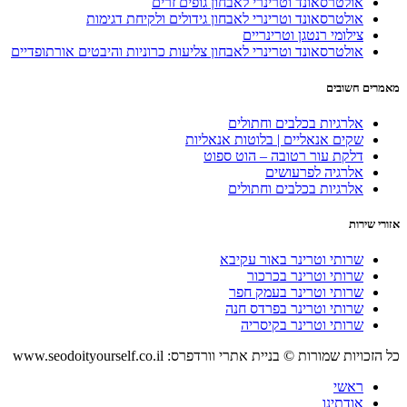
אולטרסאונד וטרינרי לאבחון גופים זרים
אולטרסאונד וטרינרי לאבחון גידולים ולקיחת דגימות
צילומי רנטגן וטרינריים
אולטרסאונד וטרינרי לאבחון צליעות כרוניות והיבטים אורתופדיים
מאמרים חשובים
אלרגיות בכלבים וחתולים
שקים אנאליים | בלוטות אנאליות
דלקת עור רטובה – הוט ספוט
אלרגיה לפרעושים
אלרגיות בכלבים וחתולים
אזורי שירות
שרותי וטרינר באור עקיבא
שרותי וטרינר בכרכור
שרותי וטרינר בעמק חפר
שרותי וטרינר בפרדס חנה
שרותי וטרינר בקיסריה
כל הזכויות שמורות © בניית אתרי וורדפרס: www.seodoityourself.co.il
ראשי
אודתינו