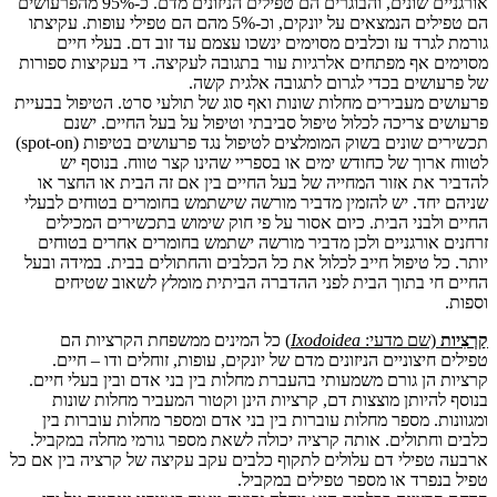
אורגניים שונים, והבוגרים הם טפילים הניזונים מדם. כ-95% מהפרעושים
הם טפילים הנמצאים על יונקים, וכ-5% מהם הם טפילי עופות. עקיצתו
גורמת לגרד עז וכלבים מסוימים ינשכו עצמם עד זוב דם. בעלי חיים
מסוימים אף מפתחים אלרגיות עור בתגובה לעקיצה. די בעקיצות ספורות
של פרעושים בכדי לגרום לתגובה אלגית קשה.
פרעושים מעבירים מחלות שונות ואף סוג של תולעי סרט. הטיפול בבעיית
פרעושים צריכה לכלול טיפול סביבתי וטיפול על בעל החיים. ישנם
תכשירים שונים בשוק המומלצים לטיפול נגד פרעושים בטיפות (spot-on)
לטווח ארוך של כחודש ימים או בספריי שהינו קצר טווח. בנוסף יש
להדביר את אזור המחייה של בעל החיים בין אם זה הבית או החצר או
שניהם יחד. יש להזמין מדביר מורשה שישתמש בחומרים בטוחים לבעלי
החיים ולבני הבית. כיום אסור על פי חוק שימוש בתכשירים המכילים
זרחנים אורגניים ולכן מדביר מורשה ישתמש בחומרים אחרים בטוחים
יותר. כל טיפול חייב לכלול את כל הכלבים והחתולים בבית. במידה ובעל
החיים חי בתוך הבית לפני ההדברה הביתית מומלץ לשאוב שטיחים
וספות.
קַרְצִיות
(שם מדעי:
Ixodoidea
)
כל המינים ממשפחת הקרציות הם
טפילים חיצוניים הניזונים מדם של יונקים, עופות, זוחלים ודו – חיים.
קרציות הן גורם משמעותי בהעברת מחלות בין בני אדם ובין בעלי חיים.
בנוסף להיותן מוצצות דם, קרציות הינן וקטור המעביר מחלות שונות
ומגוונות. מספר מחלות עוברות בין בני אדם ומספר מחלות עוברות בין
כלבים וחתולים. אותה קרציה יכולה לשאת מספר גורמי מחלה במקביל.
ארבעה טפילי דם עלולים לתקוף כלבים עקב עקיצה של קרציה בין אם כל
טפיל בנפרד או מספר טפילים במקביל.