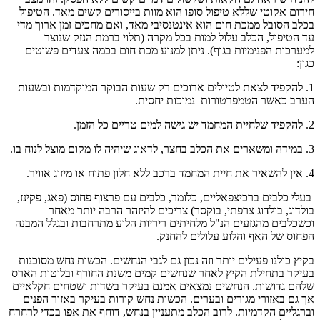
חירום אקוטי שללא טיפול סופו הוא מוות בייסורים קשים מאד. הטיפול
בכלב הסובל ממכת חום הוא אינטנסיבי מאד, ואם מחכים זמן ארוך מדי
עד הטיפול, הכלב עלול למות בכל מקרה (תלוי ברמת הנזק שנוצר
למערכות הפנימיות בגוף). ניתן למנוע מכת חום בכמה צעדים פשוטים
כגון:
1. להקפיד לצאת לטיולים ארוכים רק שעות הבוקר המוקדמות ובשעות
הערב כאשר הטמפרטורות נמוכות יחסית.
2. להקפיד שלחיית המחמד יש גישה למים טריים כל הזמן.
3. במידה ומשארים את הכלב בחצר, לדאוג שיהיה לו מקום מוצל לנוח בו.
4. אין להשאיר את חיית המחמד ברכב ללא חלון פתוח או מיזוג אוויר.
בעלי כלבים ברכיצפאליים, כלומר, כלבים עם פרצוף פחוס (פאג, פקינז,
בולדוג, בולדוג צרפתי, בוקסר) צריכים להיזהר הרבה יותר מאחר
וכשכלבים מהגזעים הנ"ל מלחיתים ריריות הלוע מתרחבות ובגלל המבנה
הפחוס של האף והלוע עלולים להחנק.
בקיץ כולנו פעילים יותר וזה נכון גם לגבי הנחשים. הכשות נחש מסוכנות
בעיקר בתחילת הקיץ לאחר שנחשים קמים משנת החורף ובלוטות הארס
שלהם גדושות. הנחשים נמצאים אמנם בעיקר בשדות ושטחים חקלאיים
אך גם באזורי מגורים ובערים. הכשות נחש קורות בעיקר באזור הפנים
וברגליים הקדמיות. לרוב הכלב מתעניין בנחש, דוחף את אפו בכדי לרחרח