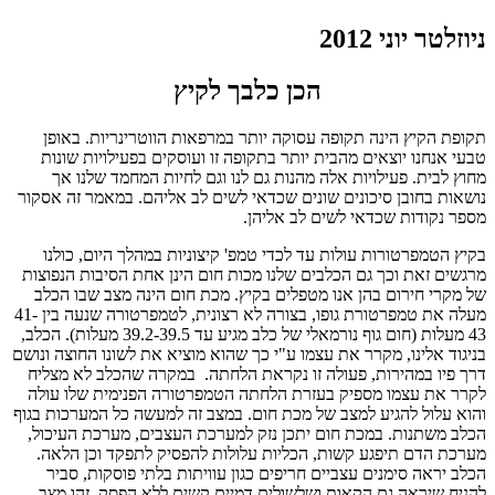
ניוזלטר יוני 2012
הכן כלבך לקיץ
תקופת הקיץ הינה תקופה עסוקה יותר במרפאות הווטרינריות. באופן
טבעי אנחנו יוצאים מהבית יותר בתקופה זו ועוסקים בפעילויות שונות
מחוץ לבית. פעילויות אלה מהנות גם לנו וגם לחיות המחמד שלנו אך
נושאות בחובן סיכונים שונים שכדאי לשים לב אליהם. במאמר זה אסקור
מספר נקודות שכדאי לשים לב אליהן.
בקיץ הטמפרטורות עולות עד לכדי טמפ' קיצוניות במהלך היום, כולנו
מרגשים זאת וכך גם הכלבים שלנו מכות חום הינן אחת הסיבות הנפוצות
של מקרי חירום בהן אנו מטפלים בקיץ. מכת חום הינה מצב שבו הכלב
מעלה את טמפרטורת גופו, בצורה לא רצונית, לטמפרטורה שנעה בין 41-
43 מעלות (חום גוף נורמאלי של כלב מגיע עד 39.2-39.5 מעלות). הכלב,
בניגוד אלינו, מקרר את עצמו ע"י כך שהוא מוציא את לשונו החוצה ונושם
דרך פיו במהירות, פעולה זו נקראת הלחתה. במקרה שהכלב לא מצליח
לקרר את עצמו מספיק בעזרת הלחתה הטמפרטורה הפנימית שלו עולה
והוא עלול להגיע למצב של מכת חום. במצב זה למעשה כל המערכות בגוף
הכלב משתנות. במכת חום יתכן נזק למערכת העצבים, מערכת העיכול,
מערכת הדם תיפגע קשות, הכליות עלולות להפסיק לתפקד וכן הלאה.
הכלב יראה סימנים עצביים חריפים כגון עוויתות בלתי פוסקות, סביר
להניח שיראה גם הקאות ושלשולים דמיים קשים ללא הפסק. זהו מצב