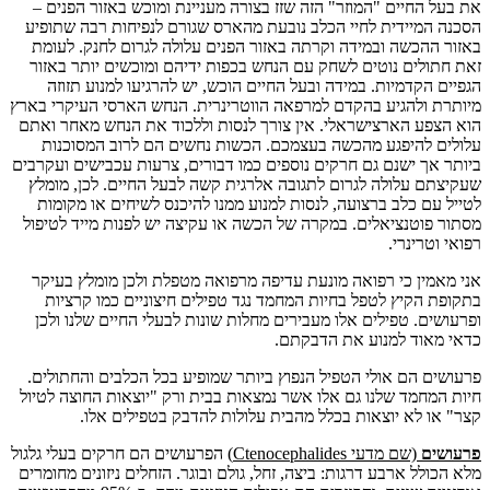
את בעל החיים "המוזר" הזה שזז בצורה מעניינת ומוכש באזור הפנים –
הסכנה המיידית לחיי הכלב נובעת מהארס שגורם לנפיחות רבה שתופיע
באזור ההכשה ובמידה וקרתה באזור הפנים עלולה לגרום לחנק. לעומת
זאת חתולים נוטים לשחק עם הנחש בכפות ידיהם ומוכשים יותר באזור
הגפיים הקדמיות. במידה ובעל החיים הוכש, יש להרגיעו למנוע תזוזה
מיותרת ולהגיע בהקדם למרפאה הווטרינרית. הנחש הארסי העיקרי בארץ
הוא הצפע הארצישראלי. אין צורך לנסות וללכוד את הנחש מאחר ואתם
עלולים להיפגע מהכשה בעצמכם. הכשות נחשים הם לרוב המסוכנות
ביותר אך ישנם גם חרקים נוספים כמו דבורים, צרעות עכבישים ועקרבים
שעקיצתם עלולה לגרום לתגובה אלרגית קשה לבעל החיים. לכן, מומלץ
לטייל עם כלב ברצועה, לנסות למנוע ממנו להיכנס לשיחים או מקומות
מסתור פוטנציאלים. במקרה של הכשה או עקיצה יש לפנות מייד לטיפול
רפואי וטרינרי.
אני מאמין כי רפואה מונעת עדיפה מרפואה מטפלת ולכן מומלץ בעיקר
בתקופת הקיץ לטפל בחיות המחמד נגד טפילים חיצוניים כמו קרציות
ופרעושים. טפילים אלו מעבירים מחלות שונות לבעלי החיים שלנו ולכן
כדאי מאוד למנוע את הדבקתם.
פרעושים הם אולי הטפיל הנפוץ ביותר שמופיע בכל הכלבים והחתולים.
חיות המחמד שלנו גם אלו אשר נמצאות בבית ורק "יוצאות החוצה לטיול
קצר" או לא יוצאות בכלל מהבית עלולות להדבק בטפילים אלו.
פרעושים
(שם מדעי
Ctenocephalides
)
הפרעושים הם חרקים בעלי גלגול
מלא הכולל ארבע דרגות: ביצה, זחל, גולם ובוגר. הזחלים ניזונים מחומרים